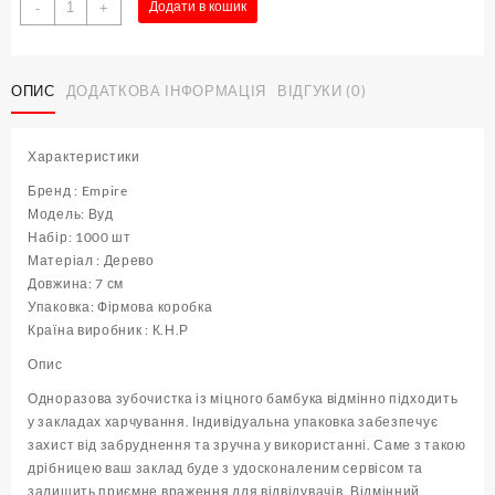
Набір
Додати в кошик
-
+
двосторонніх
зубочисток
в
ОПИС
ДОДАТКОВА ІНФОРМАЦІЯ
ВІДГУКИ (0)
індивідуальній
упаковці
L
Характеристики
7
см
Бренд : Empire
Вуд
Модель: Вуд
(
Набір: 1000 шт
1000
Матеріал : Дерево
шт
Довжина: 7 см
)
Упаковка: Фірмова коробка
кількість
Країна виробник : К.Н.Р
Опис
Одноразова зубочистка із міцного бамбука відмінно підходить
у закладах харчування. Індивідуальна упаковка забезпечує
захист від забруднення та зручна у використанні. Саме з такою
дрібницею ваш заклад буде з удосконаленим сервісом та
залишить приємне враження для відвідувачів. Відмінний