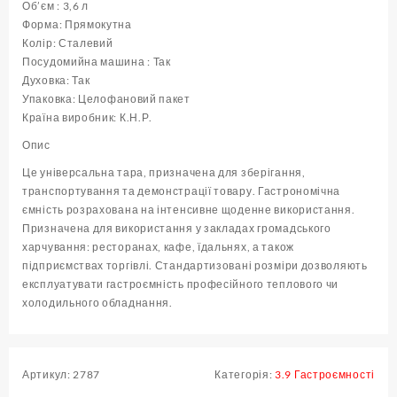
(
Об’єм : 3,6 л
шт
Форма: Прямокутна
)
Колір: Сталевий
кількість
Посудомийна машина : Так
Духовка: Так
Упаковка: Целофановий пакет
Країна виробник: К.Н.Р.
Опис
Це універсальна тара, призначена для зберігання,
транспортування та демонстрації товару. Гастрономічна
ємність розрахована на інтенсивне щоденне використання.
Призначена для використання у закладах громадського
харчування: ресторанах, кафе, їдальнях, а також
підприємствах торгівлі. Стандартизовані розміри дозволяють
експлуатувати гастроємність професійного теплового чи
холодильного обладнання.
Артикул:
2787
Категорія:
3.9 Гастроємності