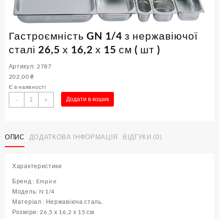
Гастроємність GN 1/4 з нержавіючої
сталі 26,5 х 16,2 х 15 см ( шт )
Артикул: 2787
202,00
₴
Є в наявності
Гастроємність
Додати в кошик
-
+
GN
1/4
з
ОПИС
ДОДАТКОВА ІНФОРМАЦІЯ
ВІДГУКИ (0)
нержавіючої
сталі
26,5
Характеристики
х
16,2
Бренд : Empire
х
Модель: N 1/4
15
Матеріал : Нержавіюча сталь.
см
Розміри: 26,5 х 16,2 х 15 см