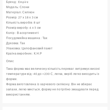
18
Бренд : Empire
х
Модель: Слони
3
Матеріал: Силікон
см
Розмір: 27 х 18 х 3 см
(
Кількість виробів: 8 шт
шт
Розмір виробу: 6 х 5 см
)
Колір : В асортименті
кількість
Посудомийна машина : Так
Духовка: Так
Упаковка: Целофановий пакет
Країна виробник : К.Н.Р
Опис
Така форма має величезну кількість переваг: витримує високі
температури від -40 до +230 С, легка, виріб легко виходить із
форми.
Форма виготовлена ​​із харчового силікону. Він не вбирає
запахи, легко миється, форму не потрібно змащувати перед
використанням.