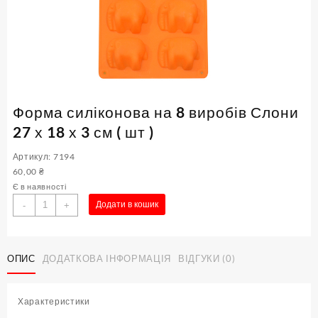
Форма силіконова на 8 виробів Слони
27 х 18 х 3 см ( шт )
Артикул: 7194
60,00
₴
Є в наявності
Форма
Додати в кошик
-
+
силіконова
на
8
ОПИС
ДОДАТКОВА ІНФОРМАЦІЯ
ВІДГУКИ (0)
виробів
Слони
27
Характеристики
х