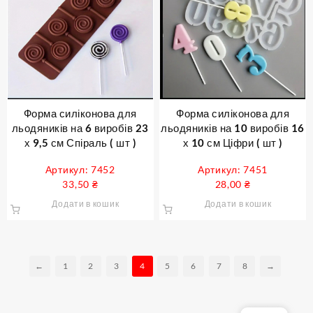
Форма силіконова для
Форма силіконова для
льодяників на 6 виробів 23
льодяників на 10 виробів 16
х 9,5 см Спіраль ( шт )
х 10 см Ціфри ( шт )
Артикул: 7452
Артикул: 7451
33,50
₴
28,00
₴
Додати в кошик
Додати в кошик
←
1
2
3
4
5
6
7
8
→